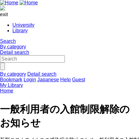
exit
University
Library
Search
By category
Detail search
By category
Detail search
Bookmark
Login
Japanese
Help
Guest
My Library
Home
一般利用者の入館制限解除の
お知らせ