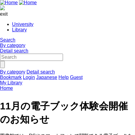
exit
University
Library
Search
By category
Detail search
By category
Detail search
Bookmark
Login
Japanese
Help
Guest
My Library
Home
11月の電子ブック体験会開催
のお知らせ