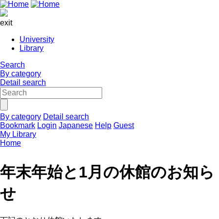
exit
University
Library
Search
By category
Detail search
By category
Detail search
Bookmark
Login
Japanese
Help
Guest
My Library
Home
年末年始と1月の休館のお知ら
せ