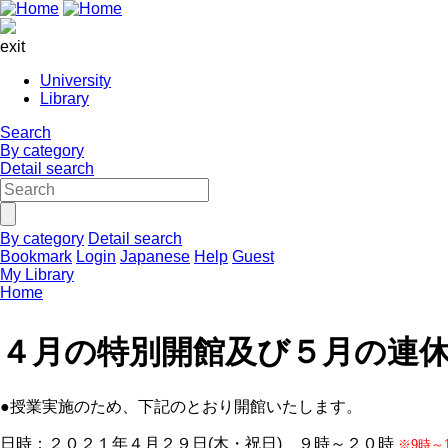
exit
University
Library
Search
By category
Detail search
By category
Detail search
Bookmark
Login
Japanese
Help
Guest
My Library
Home
４月の特別開館及び５月の連
●授業実施のため、下記のとおり開館いたします。
日時：２０２１年４月２９日(木・祝日) ９時～２０時
※9時～