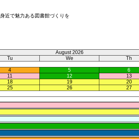
身近で魅力ある図書館づくりを
August 2026
Tu
We
Th
4
5
6
11
12
13
18
19
20
25
26
27