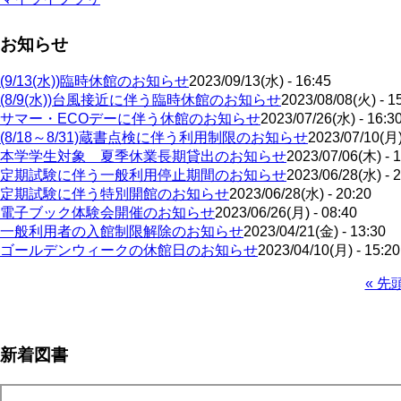
お知らせ
(9/13(水))臨時休館のお知らせ
2023/09/13(水) - 16:45
(8/9(水))台風接近に伴う臨時休館のお知らせ
2023/08/08(火) - 1
サマー・ECOデーに伴う休館のお知らせ
2023/07/26(水) - 16:3
(8/18～8/31)蔵書点検に伴う利用制限のお知らせ
2023/07/10(月)
本学学生対象 夏季休業長期貸出のお知らせ
2023/07/06(木) - 
定期試験に伴う一般利用停止期間のお知らせ
2023/06/28(水) - 
定期試験に伴う特別開館のお知らせ
2023/06/28(水) - 20:20
電子ブック体験会開催のお知らせ
2023/06/26(月) - 08:40
一般利用者の入館制限解除のお知らせ
2023/04/21(金) - 13:30
ゴールデンウィークの休館日のお知らせ
2023/04/10(月) - 15:20
先
« 先
頭
ペ
ペ
ー
ー
ジ
新着図書
ジ
送
り