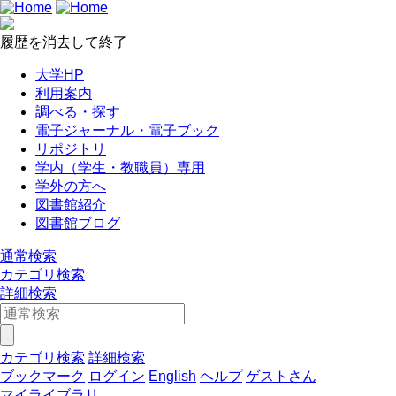
履歴を消去して終了
大学HP
利用案内
調べる・探す
電子ジャーナル・電子ブック
リポジトリ
学内（学生・教職員）専用
学外の方へ
図書館紹介
図書館ブログ
通常検索
カテゴリ検索
詳細検索
カテゴリ検索
詳細検索
ブックマーク
ログイン
English
ヘルプ
ゲストさん
マイライブラリ