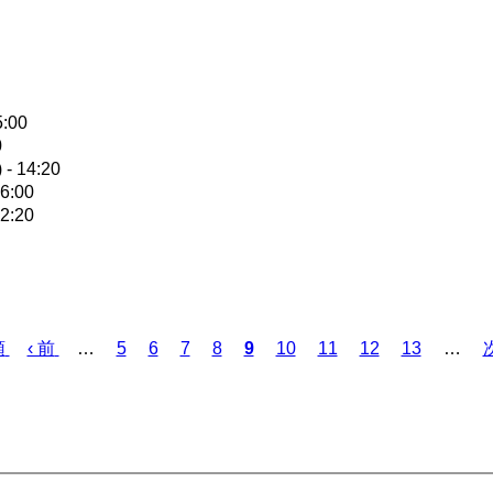
5:00
0
 - 14:20
16:00
22:20
頭
前
‹ 前
…
ペ
5
ペ
6
ペ
7
ペ
8
カ
9
ペ
10
ペ
11
ペ
12
ペ
13
…
次
ペ
ー
ー
ー
ー
レ
ー
ー
ー
ー
ー
ジ
ジ
ジ
ジ
ン
ジ
ジ
ジ
ジ
ジ
ト
ペ
ー
ジ