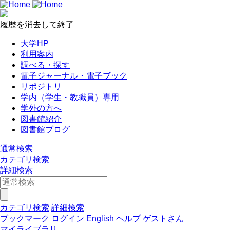
履歴を消去して終了
大学HP
利用案内
調べる・探す
電子ジャーナル・電子ブック
リポジトリ
学内（学生・教職員）専用
学外の方へ
図書館紹介
図書館ブログ
通常検索
カテゴリ検索
詳細検索
カテゴリ検索
詳細検索
ブックマーク
ログイン
English
ヘルプ
ゲストさん
マイライブラリ