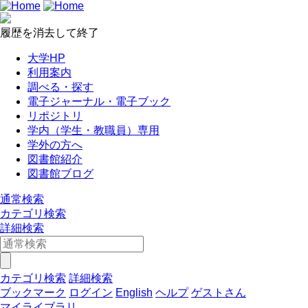
履歴を消去して終了
大学HP
利用案内
調べる・探す
電子ジャーナル・電子ブック
リポジトリ
学内（学生・教職員）専用
学外の方へ
図書館紹介
図書館ブログ
通常検索
カテゴリ検索
詳細検索
カテゴリ検索
詳細検索
ブックマーク
ログイン
English
ヘルプ
ゲストさん
マイライブラリ