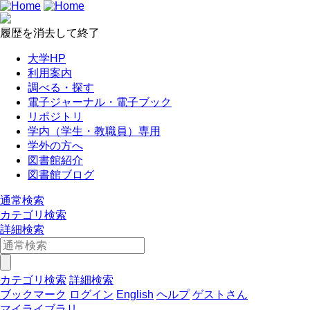
履歴を消去して終了
大学HP
利用案内
調べる・探す
電子ジャーナル・電子ブック
リポジトリ
学内（学生・教職員）専用
学外の方へ
図書館紹介
図書館ブログ
通常検索
カテゴリ検索
詳細検索
カテゴリ検索
詳細検索
ブックマーク
ログイン
English
ヘルプ
ゲストさん
マイライブラリ