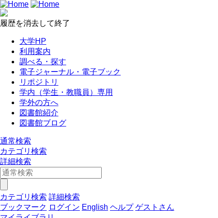
履歴を消去して終了
大学HP
利用案内
調べる・探す
電子ジャーナル・電子ブック
リポジトリ
学内（学生・教職員）専用
学外の方へ
図書館紹介
図書館ブログ
通常検索
カテゴリ検索
詳細検索
カテゴリ検索
詳細検索
ブックマーク
ログイン
English
ヘルプ
ゲストさん
マイライブラリ