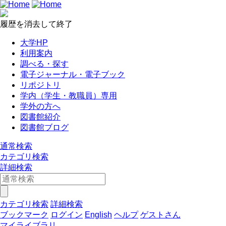
履歴を消去して終了
大学HP
利用案内
調べる・探す
電子ジャーナル・電子ブック
リポジトリ
学内（学生・教職員）専用
学外の方へ
図書館紹介
図書館ブログ
通常検索
カテゴリ検索
詳細検索
カテゴリ検索
詳細検索
ブックマーク
ログイン
English
ヘルプ
ゲストさん
マイライブラリ