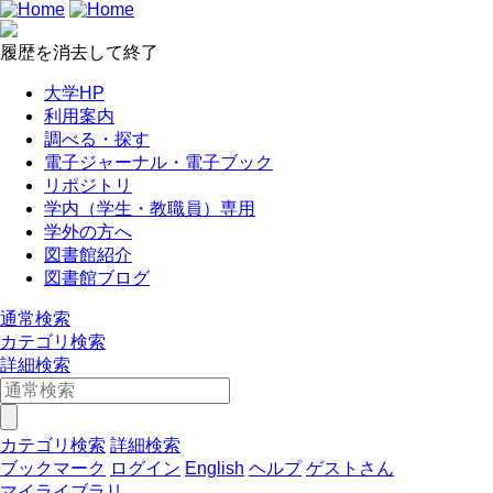
履歴を消去して終了
大学HP
利用案内
調べる・探す
電子ジャーナル・電子ブック
リポジトリ
学内（学生・教職員）専用
学外の方へ
図書館紹介
図書館ブログ
通常検索
カテゴリ検索
詳細検索
カテゴリ検索
詳細検索
ブックマーク
ログイン
English
ヘルプ
ゲストさん
マイライブラリ