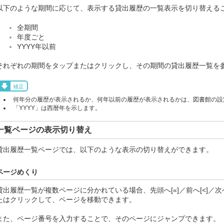
以下のような期間に応じて、表示する貸出履歴の一覧表示を切り替える
全期間
年度ごと
YYYY年以前
それぞれの期間をタップまたはクリックし、その期間の貸出履歴一覧を
補足
何年分の履歴が表示されるか、何年以前の履歴が表示されるかは、図書館の設
「YYYY」は西暦年を示します。
一覧ページの表示切り替え
貸出履歴一覧ページでは、以下のような表示の切り替えができます。
ページめくり
貸出履歴一覧が複数ページに分かれている場合、先頭へ[«]／前へ[<]／次へ
たはクリックして、ページを移動できます。
また、ページ番号を入力することで、そのページにジャンプできます。