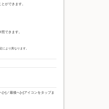
ことができます。
参照できます。
定により異なります。
[>]／最後へ[»]アイコンをタップま